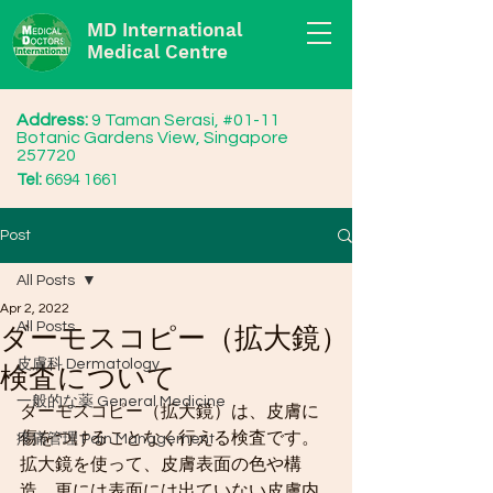
MD International
Medical Centre
Address:
9 Taman Serasi, #01-11
Botanic Gardens View, Singapore
257720
Tel:
6694 1661
Post
All Posts
Apr 2, 2022
All Posts
ダーモスコピー（拡大鏡）
皮膚科 Dermatology
検査について
一般的な薬 General Medicine
ダーモスコピー（拡大鏡）は、皮膚に
傷をつけることなく行える検査です。
疼痛管理 Pain Management
拡大鏡を使って、皮膚表面の色や構
造、更には表面には出ていない皮膚内