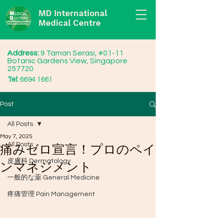
MD International
Medical Centre
Address:
9 Taman Serasi, #01-11
Botanic Gardens View, Singapore
257720
Tel:
6694 1661
Post
All Posts
May 7, 2025
All Posts
痛みゼロ宣言！プロのペイ
皮膚科 Dermatology
ンマネジメント
一般的な薬 General Medicine
疼痛管理 Pain Management