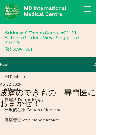
MD International
Medical Centre
Address:
9 Taman Serasi, #01-11
Botanic Gardens View, Singapore
257720
Tel:
6694 1661
Post
All Posts
Apr 22, 2025
All Posts
皮膚のできもの、専門医に
皮膚科 Dermatology
おまかせ！
一般的な薬 General Medicine
疼痛管理 Pain Management